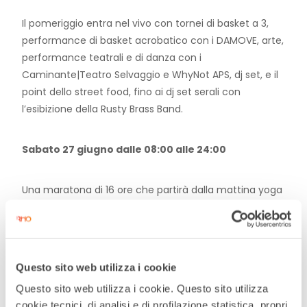
Il pomeriggio entra nel vivo con tornei di basket a 3,
performance di basket acrobatico con i DAMOVE, arte,
performance teatrali e di danza con i
Caminante|Teatro Selvaggio e WhyNot APS, dj set, e il
point dello street food, fino ai dj set serali con
l’esibizione della Rusty Brass Band.
Sabato 27 giugno dalle 08:00 alle 24:00
Una maratona di 16 ore che partirà dalla mattina yoga
e danza, pomeriggio con tornei di calcetto balilla in
piazza, per concludersi con il dj set del collettivo
Periferica e gran finale con l’esibizione live dei
Bravissimi Ragazzi.
Questo sito web utilizza i cookie
Questo sito web utilizza i cookie. Questo sito utilizza
cookie tecnici, di analisi e di profilazione statistica, propri