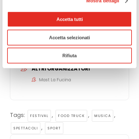
Mostra dettagli
Festival
Outdoor
Accetta tutti
ORGANIZZATORE
Accetta selezionati
Comune di Rho
Rifiuta
ALTRI ORGANIZZATORI
Mast La Fucina
Tags:
,
,
,
FESTIVAL
FOOD TRUCK
MUSICA
,
SPETTACOLI
SPORT