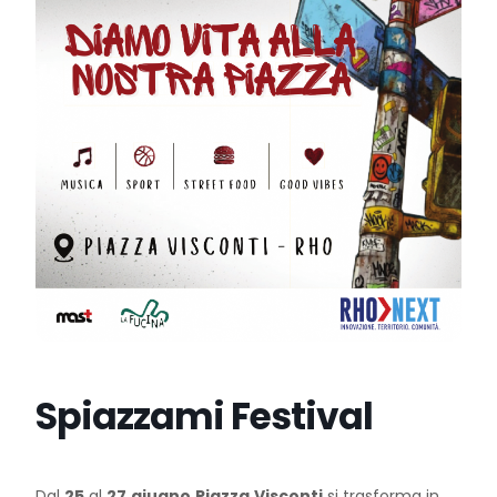
Spiazzami Festival
Dal
25
al
27
giugno
Piazza
Visconti
si trasforma in