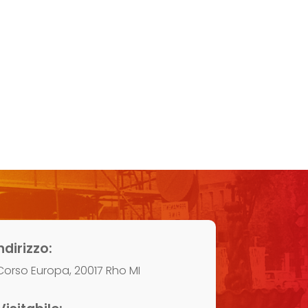
ndirizzo:
Corso Europa, 20017 Rho MI