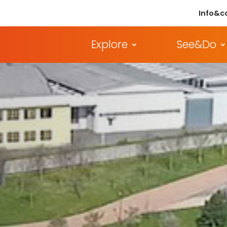
Info&c
Explore
See&Do