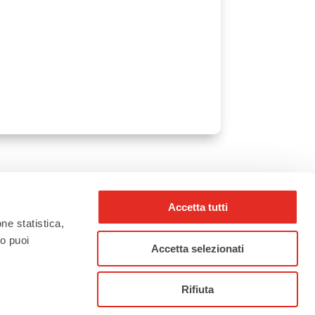
Accetta tutti
one statistica,
to puoi
Accetta selezionati
Rifiuta