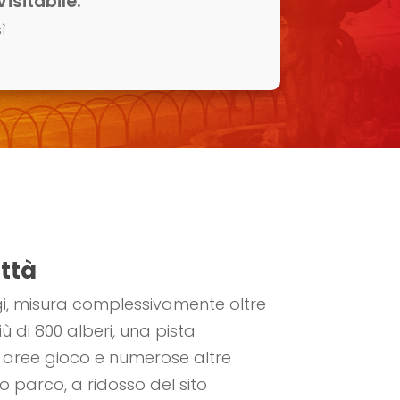
Visitabile:
ì
ttà
gi, misura complessivamente oltre
ù di 800 alberi, una pista
i, aree gioco e numerose altre
ovo parco, a ridosso del sito