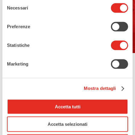
Corso Europa, 20017 Rho MI
Selezione
Necessari
del
consenso
Open For Visits:
Preferenze
yes
Statistiche
Marketing
Mostra dettagli
Accetta tutti
Accetta selezionati