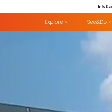
Info&c
Explore
See&Do