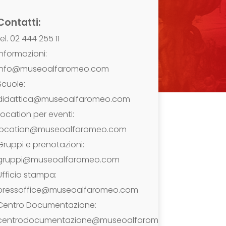
Contatti:
tel. 02 444 255 11
Informazioni:
info@museoalfaromeo.com
Scuole:
didattica@museoalfaromeo.com
Location per eventi:
location@museoalfaromeo.com
Gruppi e prenotazioni:
gruppi@museoalfaromeo.com
Ufficio stampa:
pressoffice@museoalfaromeo.com
Centro Documentazione:
centrodocumentazione@museoalfaromeo.com