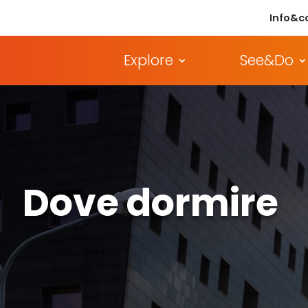
Info&c
Explore
See&Do
Dove dormire