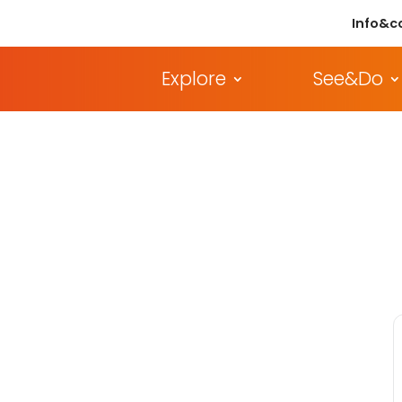
Info&c
Explore
See&Do