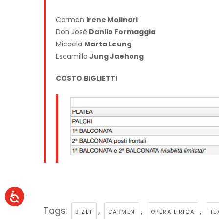
Carmen
Irene Molinari
Don Josè
Danilo Formaggia
Micaela
Marta Leung
Escamillo
Jung Jaehong
COSTO BIGLIETTI
Tags:
,
,
,
BIZET
CARMEN
OPERA LIRICA
TE