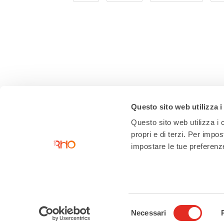
Questo sito web utilizza i
Questo sito web utilizza i c
propri e di terzi. Per impo
impostare le tue preferenze 
Contatti
Ufficio di accoglienza turistica
Selezione
Necessari
Piazza San Vittore angolo Corso
del