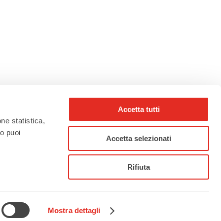
Accetta tutti
one statistica,
to puoi
Accetta selezionati
rho_nel_mondo_
Rifiuta
Mostra dettagli