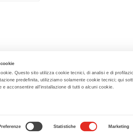
 cookie
ookie. Questo sito utilizza cookie tecnici, di analisi e di profilazi
stazione predefinita, utilizziamo solamente cookie tecnici; qui sot
Iscriviti alla newsletter
e acconsentire all’installazione di tutti o alcuni cookie.
Ricevi la nostra newsletter con eventi,
esperienze, news, appuntamenti e offerte
per vivere al meglio il tuo soggiorno a Rho!
Iscriviti
Preferenze
Statistiche
Marketing