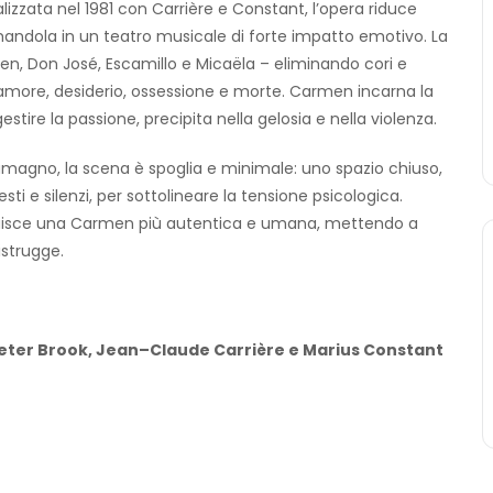
lizzata nel 1981 con Carrière e Constant, l’opera riduce
ndola in un teatro musicale di forte impatto emotivo. La
en, Don José, Escamillo e Micaëla – eliminando cori e
 amore, desiderio, ossessione e morte. Carmen incarna la
stire la passione, precipita nella gelosia e nella violenza.
 Tamagno, la scena è spoglia e minimale: uno spazio chiuso,
ti e silenzi, per sottolineare la tensione psicologica.
tituisce una Carmen più autentica e umana, mettendo a
strugge.
eter Brook, Jean–Claude Carrière e Marius Constant