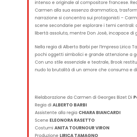
intenso e originale al compositore francese. Rea
Carmen alla sua essenza drammatica, trasforma
narrazione si concentra sui protagonisti – Carm
scene secondarie per esplorare i temi centrali:
libertà assoluta, mentre Don José, incapace di ge
Nella regia di Alberto Barbi per l’Impresa Lirica
pochi oggetti simbolici e grande attenzione a ges
Con uno stile essenziale e teatrale, Brook res
nudo la brutalità di un amore che consuma e di
Rielaborazione da Carmen di Georges Bizet Di
P
Regia di
ALBERTO BARBI
Assistente alla regia
CHIARA BIANCARDI
Scene
ELEONORA RASETTO
Costumi
ANITA TOURNOUR VIRON
Produzione
LIRICA TAMAGNO