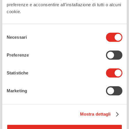
indicando, nelle apposite sezioni, i
preferenze e acconsentire all’installazione di tutti o alcuni
contatti riconducibili alle loro sole
cookie.
persone fisiche e non a soggetti terzi o
ad intermediari e, nelle richieste di
Selezione
servizi, a non comunicare nominativi o
Necessari
del
ulteriori dati personali di altri soggetti
consenso
nei casi in cui gli stessi non siano
Preferenze
strettamente necessari e richiesti dai
procedimenti.
Statistiche
MODALITÀ DI TRATTAMENTO
Marketing
Il trattamento dei dati personali è
realizzato per mezzo delle operazioni
indicate al paragrafo 4. n. 2) del
Mostra dettagli
Regolamento e precisamente: raccolta,
registrazione, organizzazione,