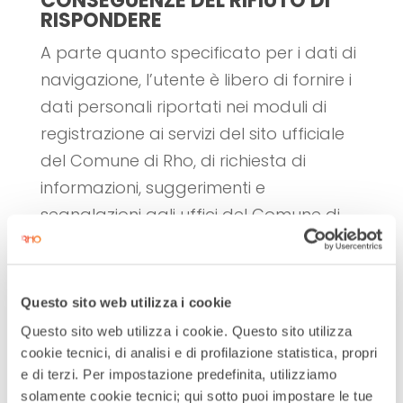
CONSEGUENZE DEL RIFIUTO DI
RISPONDERE
A parte quanto specificato per i dati di
navigazione, l’utente è libero di fornire i
dati personali riportati nei moduli di
registrazione ai servizi del sito ufficiale
del Comune di Rho, di richiesta di
informazioni, suggerimenti e
segnalazioni agli uffici del Comune di
Rho.
Il loro mancato conferimento può
comportare l’impossibilità di ottenere
Questo sito web utilizza i cookie
quanto richiesto.
Questo sito web utilizza i cookie. Questo sito utilizza
Il Comune di Rho invita gli utenti a
cookie tecnici, di analisi e di profilazione statistica, propri
fornire soltanto recapiti personali,
e di terzi. Per impostazione predefinita, utilizziamo
solamente cookie tecnici; qui sotto puoi impostare le tue