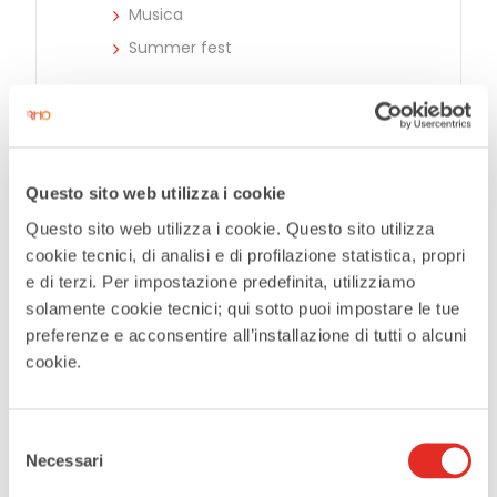
Musica
Summer fest
ORGANIZZATORE
Comune di Rho
Questo sito web utilizza i cookie
Questo sito web utilizza i cookie. Questo sito utilizza
cookie tecnici, di analisi e di profilazione statistica, propri
Tags:
,
,
e di terzi. Per impostazione predefinita, utilizziamo
DJ SET
GIOVEDÌ SUMMER FEST
solamente cookie tecnici; qui sotto puoi impostare le tue
,
IGEME BROS
PIAZZA SAN VITTORE RHO
preferenze e acconsentire all’installazione di tutti o alcuni
cookie.
CONDIVIDI QUESTO EVENTO
Selezione
Necessari
del
consenso