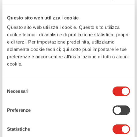
MAGGIORI INFORMAZIONI
Questo sito web utilizza i cookie
Biglietti
Questo sito web utilizza i cookie. Questo sito utilizza
cookie tecnici, di analisi e di profilazione statistica, propri
e di terzi. Per impostazione predefinita, utilizziamo
LUOGO
solamente cookie tecnici; qui sotto puoi impostare le tue
Teatro Civico De Silva
preferenze e acconsentire all’installazione di tutti o alcuni
Piazza Jannacci, Rho
cookie.
CATEGORIE
Selezione
Musica
Necessari
del
Teatro
consenso
Preferenze
ORGANIZZATORE
Teatro Civico De Silva
Statistiche