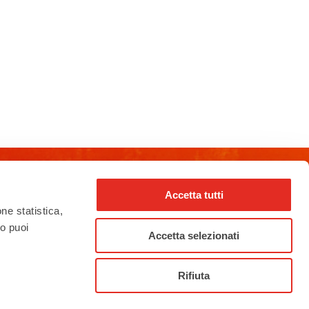
Accetta tutti
rho_nel_mondo_
one statistica,
to puoi
Accetta selezionati
Rifiuta