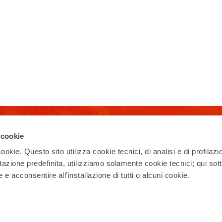
Iscriviti alla newsletter
 cookie
ookie. Questo sito utilizza cookie tecnici, di analisi e di profilazi
Ricevi la nostra newsletter con eventi,
esperienze, news, appuntamenti e offerte
stazione predefinita, utilizziamo solamente cookie tecnici; qui sot
per vivere al meglio il tuo soggiorno a Rho!
e acconsentire all’installazione di tutti o alcuni cookie.
Iscriviti