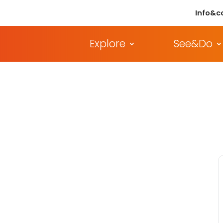
Info&c
Explore
See&Do