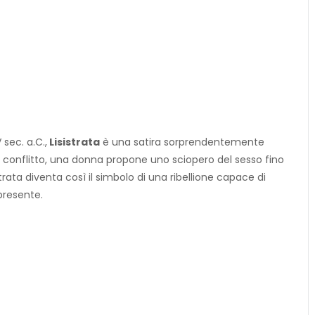
 sec. a.C.,
Lisistrata
è una satira sorprendentemente
al conflitto, una donna propone uno sciopero del sesso fino
strata diventa così il simbolo di una ribellione capace di
 presente.