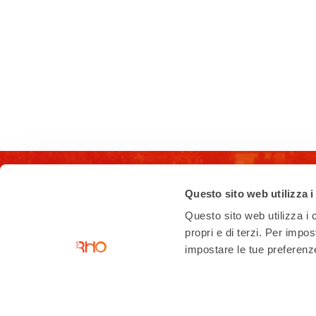
Questo sito web utilizza i
Questo sito web utilizza i c
propri e di terzi. Per impo
impostare le tue preferenze 
Contatti
Ufficio di accoglienza turistica
Piazza San Vittore angolo Corso
Garibaldi