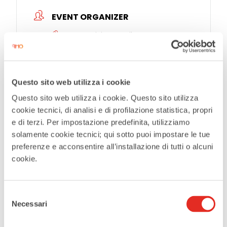
EVENT ORGANIZER
Teatro Civico De Silva
Tickets
Questo sito web utilizza i cookie
Questo sito web utilizza i cookie. Questo sito utilizza
cookie tecnici, di analisi e di profilazione statistica, propri
e di terzi. Per impostazione predefinita, utilizziamo
Tags:
,
,
LYSISTRATA
ORIZZONTI
solamente cookie tecnici; qui sotto puoi impostare le tue
preferenze e acconsentire all’installazione di tutti o alcuni
ROBERTO DE SILVA CIVIC THEATER RHO
cookie.
SHARE THIS EVENT
Selezione
Necessari
del
consenso