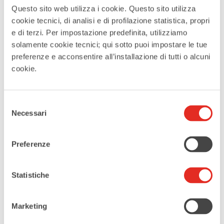
10.30
Questo sito web utilizza i cookie. Questo sito utilizza
tour nel PLIS
cookie tecnici, di analisi e di profilazione statistica, propri
con visita guidata alla cascina Rossi
e di terzi. Per impostazione predefinita, utilizziamo
solamente cookie tecnici; qui sotto puoi impostare le tue
11.30
preferenze e acconsentire all’installazione di tutti o alcuni
I sindaci dei quattro Comuni
cookie.
presentano la nuova convenzione e
premiano le associazioni che puliscono
il Parco
Selezione
Necessari
14.30
del
Bee Movement presenta la vita delle
consenso
api
Preferenze
arnia didattica, dipingiamo l’arnia e
laboratorio bombe di semi
Statistiche
15.30
Il Prisma - Amici del Plis
visita guidata del Plis - La Ghiandaia: le tracce
Marketing
degli animali, educazione ambientale con i
bambini Plastic free, tutti a pulire!