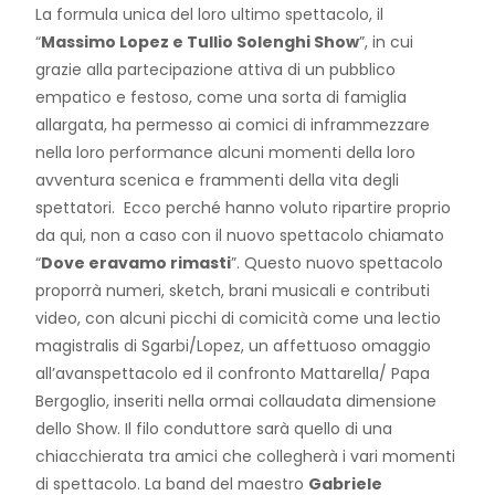
La formula unica del loro ultimo spettacolo, il
“
Massimo Lopez e Tullio Solenghi Show
”, in cui
grazie alla partecipazione attiva di un pubblico
empatico e festoso, come una sorta di famiglia
allargata, ha permesso ai comici di inframmezzare
nella loro performance alcuni momenti della loro
avventura scenica e frammenti della vita degli
spettatori. Ecco perché hanno voluto ripartire proprio
da qui, non a caso con il nuovo spettacolo chiamato
“
Dove eravamo rimasti
”. Questo nuovo spettacolo
proporrà numeri, sketch, brani musicali e contributi
video, con alcuni picchi di comicità come una lectio
magistralis di Sgarbi/Lopez, un affettuoso omaggio
all’avanspettacolo ed il confronto Mattarella/ Papa
Bergoglio, inseriti nella ormai collaudata dimensione
dello Show. Il filo conduttore sarà quello di una
chiacchierata tra amici che collegherà i vari momenti
di spettacolo. La band del maestro
Gabriele