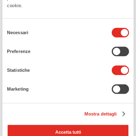
Teatro Civico De Silva
cookie.
Selezione
Necessari
del
Tags:
,
,
DIEGO DALLA PALMA
PERCHE NO
consenso
TEATRO DE SILVA RHO
Preferenze
CONDIVIDI QUESTO EVENTO
Statistiche
Marketing
Mostra dettagli
Accetta tutti