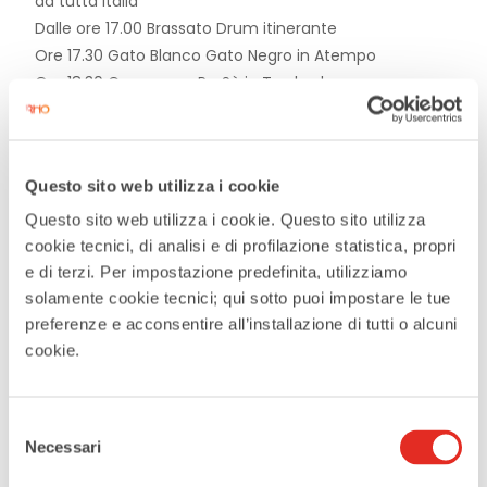
da tutta Italia
Dalle ore 17.00 Brassato Drum itinerante
Ore 17.30 Gato Blanco Gato Negro in Atempo
Ore 18.30 Companya PerSè in Trashedy
Ore 19.15 Gato Blanco Gato Negro in Atempo
Ore 20.00 Pic Nic sull’erba. Porta il tuo cestino con cibo
e bevande e la tua coperta!
Questo sito web utilizza i cookie
Ore 21.30 CircoRiffa: estrazione della lotteria che si
trasformerà in un pre-show capitanato dal guru dei
Questo sito web utilizza i cookie. Questo sito utilizza
saltimbanchi, il mitico Mago Barnaba
cookie tecnici, di analisi e di profilazione statistica, propri
Ore 21.45 The Wise Fools in Trashpeze
e di terzi. Per impostazione predefinita, utilizziamo
solamente cookie tecnici; qui sotto puoi impostare le tue
preferenze e acconsentire all’installazione di tutti o alcuni
Vuoi un assaggio di quello che ti aspetta? Guarda
cookie.
il video di Circonferenze 2024!
Selezione
Necessari
del
consenso