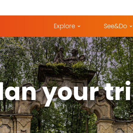
Explore
See&Do
lan your tr