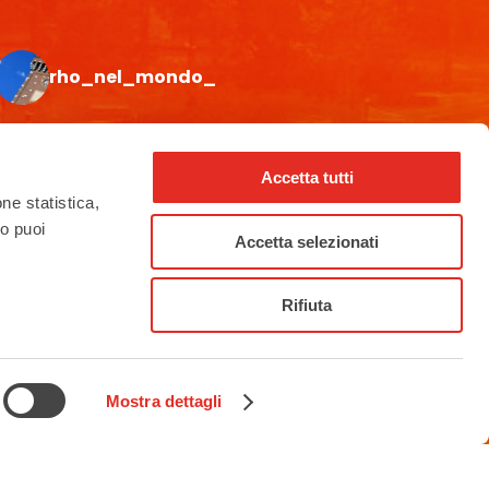
rho_nel_mondo_
Accetta tutti
one statistica,
to puoi
Accetta selezionati
Rifiuta
Mostra dettagli