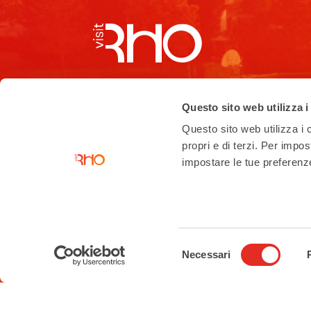
Contacts
Questo sito web utilizza i
Tourist Information Office
Piazza San Vittore angolo Corso
Questo sito web utilizza i c
Garibaldi
propri e di terzi. Per impo
impostare le tue preferenze 
02 93 33 2 354
turismo@comune.rho.mi.it
Accessibility Statement
Selezione
Necessari
del
consenso