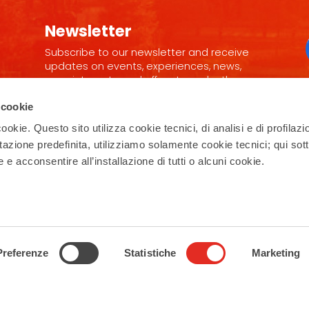
Newsletter
Subscribe to our newsletter and receive
updates on events, experiences, news,
appointments, and offers to make the
most of your stay in Rho!
 cookie
Subscribe
ookie. Questo sito utilizza cookie tecnici, di analisi e di profilazi
stazione predefinita, utilizziamo solamente cookie tecnici; qui sot
e acconsentire all’installazione di tutti o alcuni cookie.
Follow us
Preferenze
Statistiche
Marketing
Privacy Policy
–
Cookie Policy