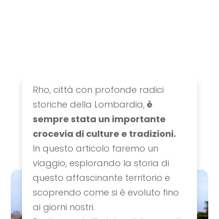
Rho, città con profonde radici
La storia di Rho, dalle
storiche della Lombardia,
è
origini della città ad
sempre stata un importante
oggi
crocevia di culture e tradizioni.
Idee & itinerari
,
Storia & cultura
In questo articolo faremo un
viaggio, esplorando la storia di
questo affascinante territorio e
scoprendo come si è evoluto fino
ai giorni nostri.