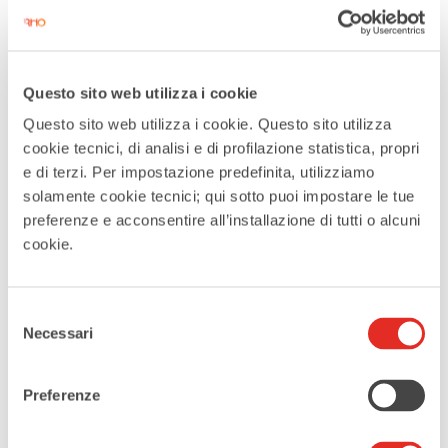
La storia di Rho non fu priva di
conflitti. Nel 1160, Federico
Questo sito web utilizza i cookie
Barbarossa distrusse Rho durante
Questo sito web utilizza i cookie. Questo sito utilizza
l’assedio di Milano, per fortuna la
cookie tecnici, di analisi e di profilazione statistica, propri
città venne ricostruita
e di terzi. Per impostazione predefinita, utilizziamo
rapidamente. Tuttavia, nel 1300,
solamente cookie tecnici; qui sotto puoi impostare le tue
Rho fu conquistata da Milano.
preferenze e acconsentire all’installazione di tutti o alcuni
cookie.
Così nel XV secolo,
molti nobili di
Milano si trasferirono a Rho,
Selezione
attratti dalla fertile terra e
Necessari
del
dall’acqua.
Costruirono palazzi
consenso
grandiosi, la maggior parte dei
Preferenze
quali non esistono più. Tra il