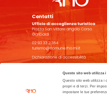
Contatti
Ufficio di accoglienza turistica
Piazza San Vittore angolo Corso
Garibaldi
02 93 33 2 354
turismo@comune.rho.mi.it
Dichiarazione di accessibilità
Questo sito web utilizza i
Questo sito web utilizza i c
propri e di terzi. Per impo
impostare le tue preferenze 