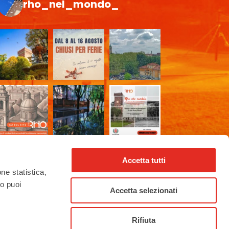
rho_nel_mondo_
Accetta tutti
one statistica,
to puoi
Accetta selezionati
Rifiuta