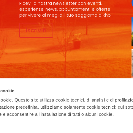
Ricevi la nostra newsletter con eventi,
esperienze, news, appuntamenti e offerte
per vivere al meglio il tuo soggiorno a Rho!
Iscriviti
Seguici sui social
 cookie
ookie. Questo sito utilizza cookie tecnici, di analisi e di profilazi
stazione predefinita, utilizziamo solamente cookie tecnici; qui sot
Privacy Policy
–
Cookie Policy
e acconsentire all’installazione di tutti o alcuni cookie.