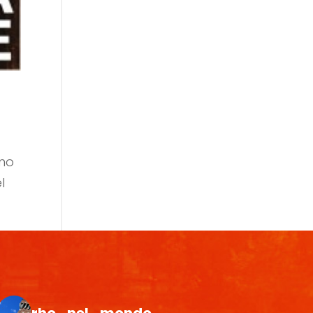
ano
l
rho_nel_mondo_