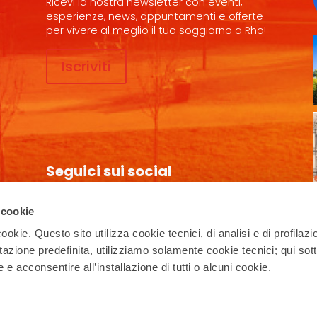
Ricevi la nostra newsletter con eventi,
esperienze, news, appuntamenti e offerte
per vivere al meglio il tuo soggiorno a Rho!
Iscriviti
Seguici sui social
 cookie
ookie. Questo sito utilizza cookie tecnici, di analisi e di profilazi
Privacy Policy
–
Cookie Policy
stazione predefinita, utilizziamo solamente cookie tecnici; qui sot
e acconsentire all’installazione di tutti o alcuni cookie.