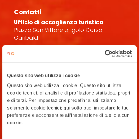
Contatti
Ufficio di accoglienza turistica
Piazza San Vittore angolo Corso
Garibaldi
02 93 33 2 354
turismo@comune.rho.mi.it
Dichiarazione di accessibilità
Questo sito web utilizza i cookie
Questo sito web utilizza i cookie. Questo sito utilizza
cookie tecnici, di analisi e di profilazione statistica, propri
Iscriviti alla newsletter
e di terzi. Per impostazione predefinita, utilizziamo
Ricevi la nostra newsletter con eventi,
solamente cookie tecnici; qui sotto puoi impostare le tue
esperienze, news, appuntamenti e
preferenze e acconsentire all’installazione di tutti o alcuni
offerte per vivere al meglio il tuo
cookie.
soggiorno a Rho!