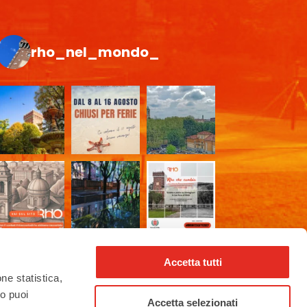
rho_nel_mondo_
Accetta tutti
one statistica,
to puoi
Accetta selezionati