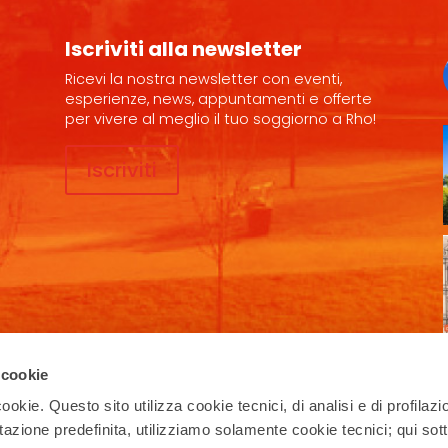
Iscriviti alla newsletter
Ricevi la nostra newsletter con eventi,
esperienze, news, appuntamenti e offerte
per vivere al meglio il tuo soggiorno a Rho!
Iscriviti
Seguici sui social
 cookie
ookie. Questo sito utilizza cookie tecnici, di analisi e di profilazi
stazione predefinita, utilizziamo solamente cookie tecnici; qui sot