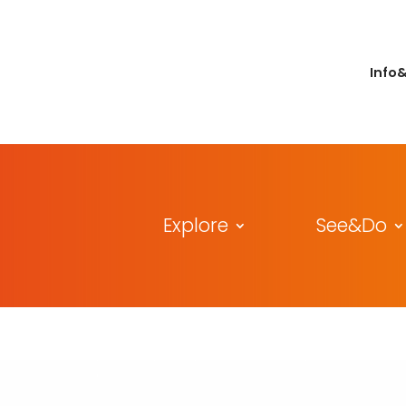
Info
Explore
See&Do