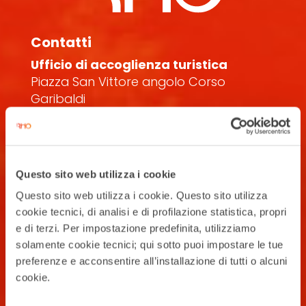
Contatti
Ufficio di accoglienza turistica
Piazza San Vittore angolo Corso
Garibaldi
02 93 33 2 354
turismo@comune.rho.mi.it
Dichiarazione di accessibilità
Questo sito web utilizza i cookie
Questo sito web utilizza i cookie. Questo sito utilizza
cookie tecnici, di analisi e di profilazione statistica, propri
Iscriviti alla newsletter
e di terzi. Per impostazione predefinita, utilizziamo
solamente cookie tecnici; qui sotto puoi impostare le tue
Ricevi la nostra newsletter con eventi,
preferenze e acconsentire all’installazione di tutti o alcuni
esperienze, news, appuntamenti e
cookie.
offerte per vivere al meglio il tuo
soggiorno a Rho!