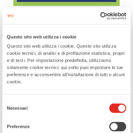
Orizzonti Aperti: Villa
Burba ospita la innovativa
mostra collettiva di arte
contemporanea
Questo sito web utilizza i cookie
Questo sito web utilizza i cookie. Questo sito utilizza
da
Turismo RHO
|
Ott 13, 2025
cookie tecnici, di analisi e di profilazione statistica, propri
Dal 17 al 26 ottobre, ogni giorno dalle
e di terzi. Per impostazione predefinita, utilizziamo
solamente cookie tecnici; qui sotto puoi impostare le tue
15:00 alle 18:00, la Sala del Filatoio di Villa
preferenze e acconsentire all’installazione di tutti o alcuni
Burba ospita Orizzonti Aperti, una
cookie.
mostra collettiva che riunisce 35 artisti
amatoriali in un dialogo visivo ricco di
Selezione
sfumature, intuizioni e sperimentazioni.
Necessari
del
Circa settanta opere,...
consenso
Cerca
Preferenze