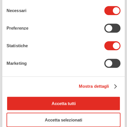
Palazzo Comunale
Selezione
Piazza Visconti, 23, 20017, Rho (MI)
Necessari
del
consenso
CATEGORIE
Preferenze
Mostre
Statistiche
ORGANIZZATORE
Comune di Rho
Marketing
ALTRI ORGANIZZATORI
Mostra dettagli
Caminante | Teatro selvaggio
Accetta tutti
Amnesty International
Accetta selezionati