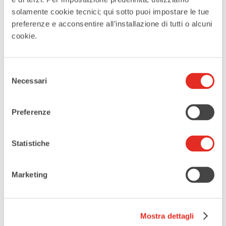
ALAO. Associazione Lombarda Amatori
solamente cookie tecnici; qui sotto puoi impostare le tue
preferenze e acconsentire all’installazione di tutti o alcuni
Orchidee
cookie.
Selezione
Tags:
Necessari
del
consenso
,
ASSOCIAZIONE LOMBARDA AMATORI ORCHIDEE
Preferenze
,
,
MOSTRA BOTANICA
SERRE APERTE
VILLA BORROMEO VISCONTI LITTA
Statistiche
CONDIVIDI QUESTO EVENTO
Marketing
Mostra dettagli