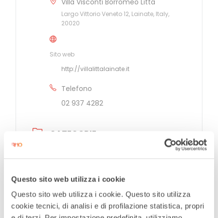
Villa Visconti Borromeo Litta
Largo Vittorio Veneto 12, Lainate, Italy,
20020
Sito web
http://villalittalainate.it
Telefono
02 937 4282
CATEGORIE
Mostre
Outdoor
Questo sito web utilizza i cookie
Questo sito web utilizza i cookie. Questo sito utilizza
ORGANIZZATORE
cookie tecnici, di analisi e di profilazione statistica, propri
e di terzi. Per impostazione predefinita, utilizziamo