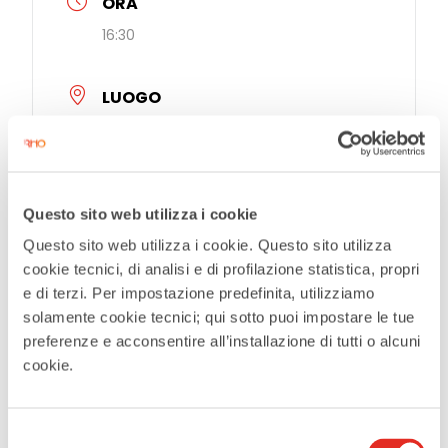
ORA
16:30
LUOGO
Sala Convegni
Piazza San Vittore, Rho
ALTRE LOCATION
Questo sito web utilizza i cookie
Questo sito web utilizza i cookie. Questo sito utilizza
cookie tecnici, di analisi e di profilazione statistica, propri
CATEGORIE
e di terzi. Per impostazione predefinita, utilizziamo
Incontri letterari
solamente cookie tecnici; qui sotto puoi impostare le tue
preferenze e acconsentire all’installazione di tutti o alcuni
cookie.
CONDIVIDI QUESTO EVENTO
Selezione