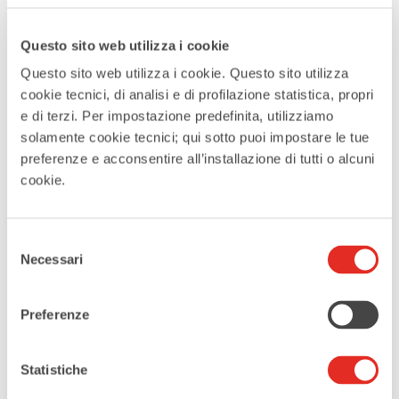
DATA
Questo sito web utilizza i cookie
21 Dic 2024
Questo sito web utilizza i cookie. Questo sito utilizza
Terminato
cookie tecnici, di analisi e di profilazione statistica, propri
e di terzi. Per impostazione predefinita, utilizziamo
solamente cookie tecnici; qui sotto puoi impostare le tue
ORA
preferenze e acconsentire all’installazione di tutti o alcuni
15:30 - 18:30
cookie.
LUOGO
Selezione
Piazza San Vittore
Necessari
del
consenso
CATEGORIE
Preferenze
Family
Statistiche