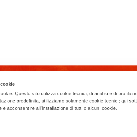
Iscriviti alla newsletter
 cookie
ookie. Questo sito utilizza cookie tecnici, di analisi e di profilazi
Ricevi la nostra newsletter con eventi,
esperienze, news, appuntamenti e offerte
stazione predefinita, utilizziamo solamente cookie tecnici; qui sot
per vivere al meglio il tuo soggiorno a Rho!
e acconsentire all’installazione di tutti o alcuni cookie.
Iscriviti