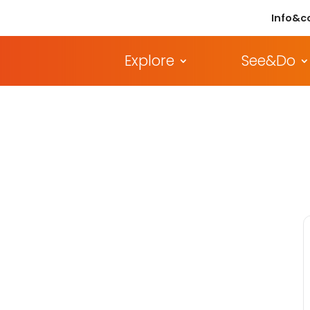
Info&c
Explore
See&Do