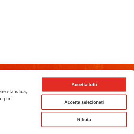
Accetta tutti
rho_nel_mondo_
one statistica,
to puoi
Accetta selezionati
Rifiuta