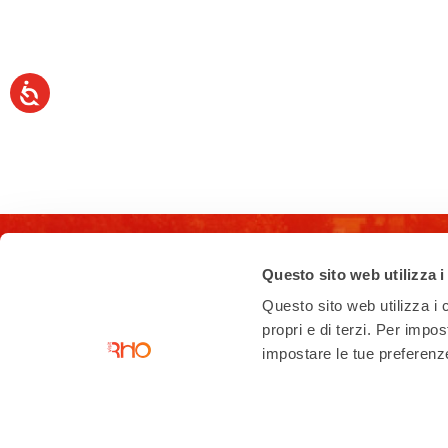
Questo sito web utilizza i
Questo sito web utilizza i c
propri e di terzi. Per impo
impostare le tue preferenze 
Contatti
Ufficio di accoglienza turistica
Piazza San Vittore angolo Corso
Garibaldi