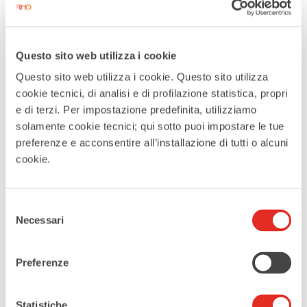
08 Mar 2025
Terminato
Questo sito web utilizza i cookie
Questo sito web utilizza i cookie. Questo sito utilizza
ORA
cookie tecnici, di analisi e di profilazione statistica, propri
20:30
e di terzi. Per impostazione predefinita, utilizziamo
solamente cookie tecnici; qui sotto puoi impostare le tue
MAGGIORI INFORMAZIONI
preferenze e acconsentire all’installazione di tutti o alcuni
cookie.
Biglietti
LUOGO
Selezione
Necessari
del
Teatro Civico De Silva
consenso
Piazza Jannacci, Rho
Preferenze
CATEGORIE
Statistiche