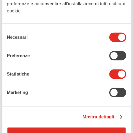
Gruppo Fotografico San Paolo
preferenze e acconsentire all’installazione di tutti o alcuni
cookie.
Selezione
Tags:
,
FOTOGRAFIA ARTISTICA
Necessari
del
,
consenso
GRUPPO FOTOGRAFICO SAN PAOLO
Preferenze
,
MEMORIE D’ACQUA
MOSTRE FOTOGRAFICHE
CONDIVIDI QUESTO EVENTO
Statistiche
Marketing
Mostra dettagli