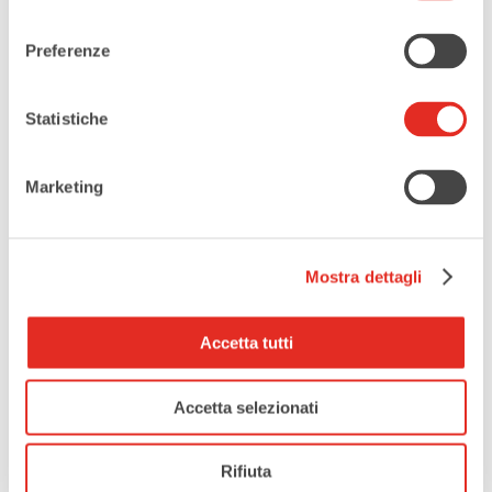
consenso
Comune di Rho Official Store
Piazza San Vittore 14, 20017, Rho, MI
Preferenze
CATEGORIE
Statistiche
Mostre
Marketing
ORGANIZZATORE
Comune di Rho
Mostra dettagli
Accetta tutti
Tags:
,
,
COMUNE DI RHO
GEP CASERTA
Accetta selezionati
,
,
L’ARTICOLO 11
LETTERS FOR PEACE
,
MOSTRA D'ARTE
SCRITTURA ARTISTICA
Rifiuta