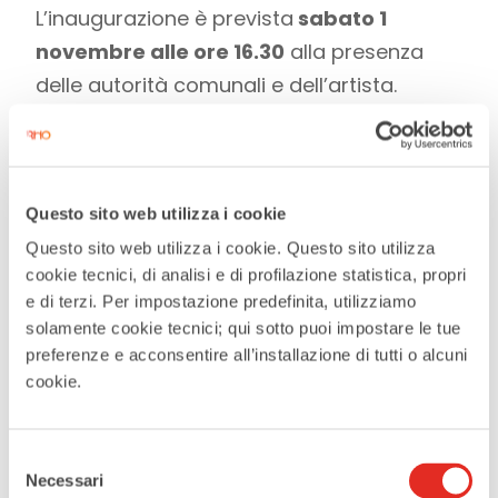
L’inaugurazione è prevista
sabato 1
novembre alle ore 16.30
alla presenza
delle autorità comunali e dell’artista.
Questo sito web utilizza i cookie
DATA
Questo sito web utilizza i cookie. Questo sito utilizza
01 - 13 Nov 2025
cookie tecnici, di analisi e di profilazione statistica, propri
Terminato
e di terzi. Per impostazione predefinita, utilizziamo
solamente cookie tecnici; qui sotto puoi impostare le tue
preferenze e acconsentire all’installazione di tutti o alcuni
MAGGIORI INFORMAZIONI
cookie.
maggiori informazioni
Selezione
LUOGO
Necessari
del