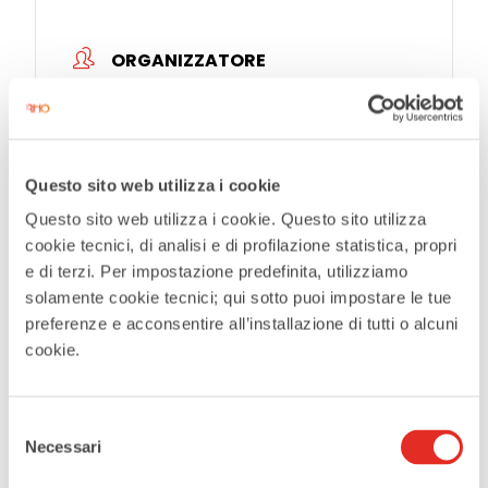
ORGANIZZATORE
Accademia musicale Stabat Mater
Questo sito web utilizza i cookie
Tags:
,
Questo sito web utilizza i cookie. Questo sito utilizza
ACCADEMIA MUSICALE STABAT MATER
cookie tecnici, di analisi e di profilazione statistica, propri
,
,
CONCERTO DI NATALE
SALA DEL CAMINO
e di terzi. Per impostazione predefinita, utilizziamo
solamente cookie tecnici; qui sotto puoi impostare le tue
VILLA BURBA
preferenze e acconsentire all’installazione di tutti o alcuni
cookie.
CONDIVIDI QUESTO EVENTO
Selezione
Necessari
del
consenso