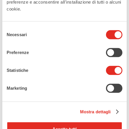
preferenze e acconsentire all’installazione di tutti o alcuni
cookie.
Selezione
Tags:
,
GIANNI VACCHELLI
Necessari
del
,
consenso
SALA CONVEGNI VILLA BURBA
Preferenze
TRA ORIENTE E OCCIDENTE
CONDIVIDI QUESTO EVENTO
Statistiche
Marketing
Mostra dettagli