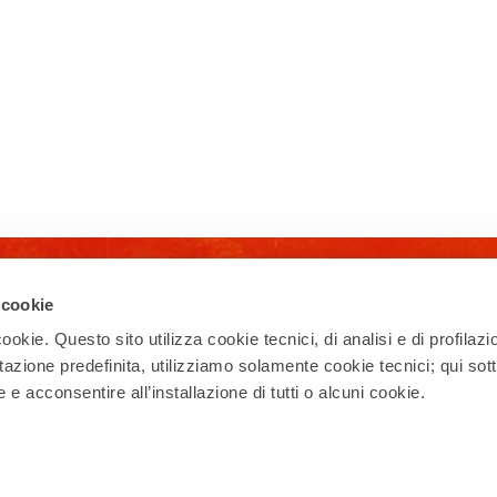
Iscriviti alla newsletter
 cookie
ookie. Questo sito utilizza cookie tecnici, di analisi e di profilazi
Ricevi la nostra newsletter con eventi,
esperienze, news, appuntamenti e offerte
stazione predefinita, utilizziamo solamente cookie tecnici; qui sot
per vivere al meglio il tuo soggiorno a Rho!
e acconsentire all’installazione di tutti o alcuni cookie.
Iscriviti