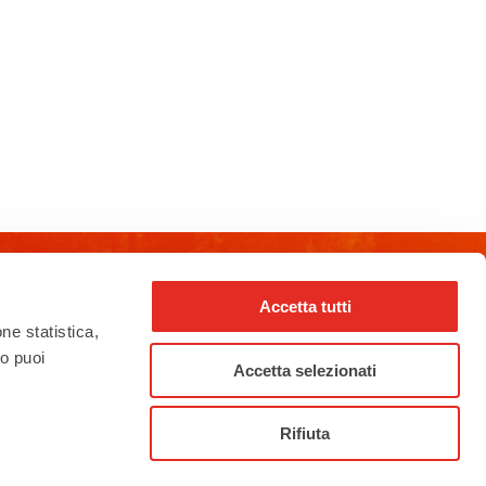
Accetta tutti
rho_nel_mondo_
one statistica,
to puoi
Accetta selezionati
Rifiuta