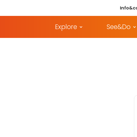
Info&c
Explore
See&Do