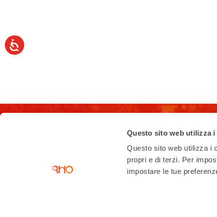
Questo sito web utilizza i
Questo sito web utilizza i c
propri e di terzi. Per impo
impostare le tue preferenze 
Contatti
Ufficio di accoglienza turistica
Piazza San Vittore angolo Corso
Garibaldi