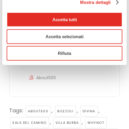
ORGANIZZATORE
Mostra dettagli
Caminante | Teatro selvaggio
Accetta tutti
ALTRI ORGANIZZATORI
Accetta selezionati
WHYNOT
Rifiuta
Comune di Rho
About500
Tags:
,
,
,
ABOUT500
BOZZOLI
DIVINA
,
,
SALA DEL CAMINO
VILLA BURBA
WHYNOT