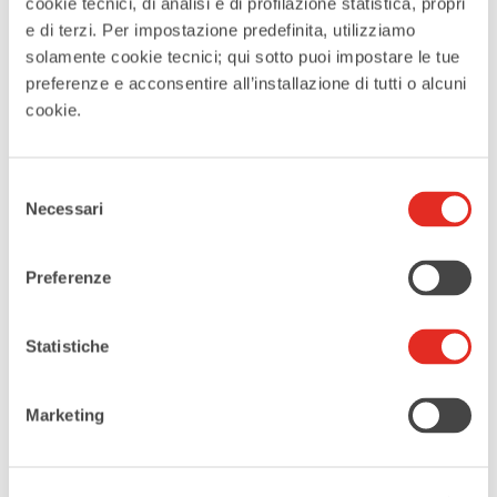
cookie tecnici, di analisi e di profilazione statistica, propri
13 Mar 2026
e di terzi. Per impostazione predefinita, utilizziamo
solamente cookie tecnici; qui sotto puoi impostare le tue
Terminato
preferenze e acconsentire all’installazione di tutti o alcuni
cookie.
MAGGIORI INFORMAZIONI
Maggiori Informazioni
Selezione
Necessari
del
LUOGO
consenso
Sala del Camino, Villa Burba
Preferenze
Corso Europa 291, Rho
Statistiche
CATEGORIE
Musica
Marketing
Teatro