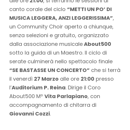
alle ore
21:00
, si terranno le sessioni di
canto corale del ciclo
“METTI UN PO’ DI
MUSICA LEGGERA, ANZI LEGGERISSIMA”
,
un Community Choir aperto a chiunque,
senza selezioni e gratuito, organizzato
dalla associazione musicale
About500
sotto la guida di un Maestro. Il ciclo di
serate culminerà nello spettacolo finale
“SE BASTASSE UN CONCERTO”
che si terrà
il venerdì
27 Marzo
alle ore
21:00
presso
l’
Auditorium P. Reina
. Dirige il Coro
About500 Mº
Vita Parlapiano
, con
accompagnamento di chitarra di
Giovanni Cozzi
.