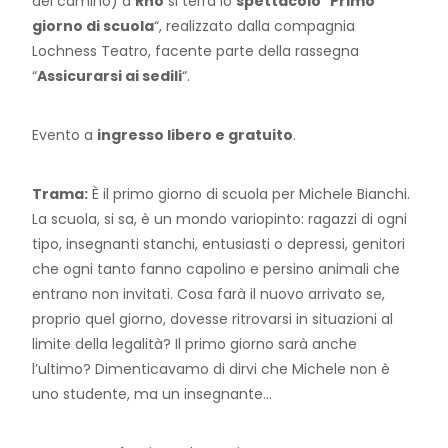
del camino) a
Rho
si terrà lo
spettacolo
“
Primo
giorno di scuola
“, realizzato dalla compagnia
Lochness Teatro, facente parte della rassegna
“
Assicurarsi ai sedili
“.
Evento a
ingresso libero e gratuito
.
Trama:
È il primo giorno di scuola per Michele Bianchi.
La scuola, si sa, è un mondo variopinto: ragazzi di ogni
tipo, insegnanti stanchi, entusiasti o depressi, genitori
che ogni tanto fanno capolino e persino animali che
entrano non invitati. Cosa farà il nuovo arrivato se,
proprio quel giorno, dovesse ritrovarsi in situazioni al
limite della legalità? Il primo giorno sarà anche
l’ultimo? Dimenticavamo di dirvi che Michele non è
uno studente, ma un insegnante…