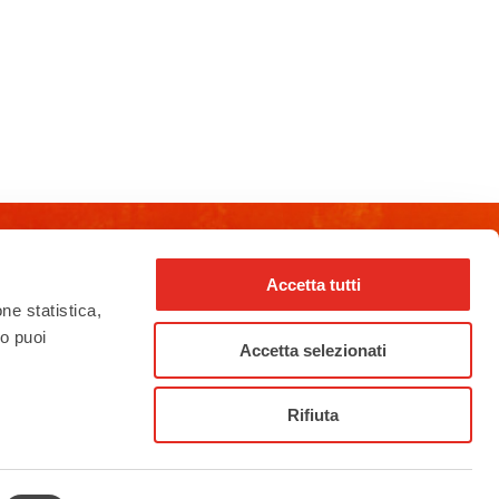
Accetta tutti
rho_nel_mondo_
one statistica,
to puoi
Accetta selezionati
Rifiuta