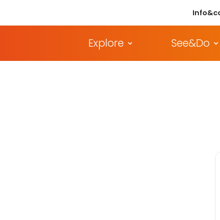
Info&c
Explore
See&Do