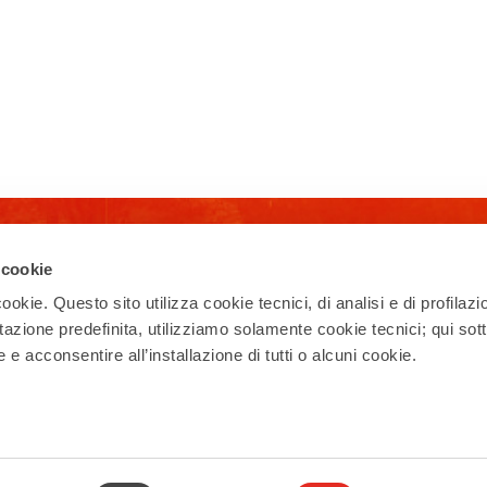
Iscriviti alla newsletter
 cookie
Ricevi la nostra newsletter con eventi,
ookie. Questo sito utilizza cookie tecnici, di analisi e di profilazi
esperienze, news, appuntamenti e offerte
stazione predefinita, utilizziamo solamente cookie tecnici; qui sot
per vivere al meglio il tuo soggiorno a Rho!
e acconsentire all’installazione di tutti o alcuni cookie.
Iscriviti