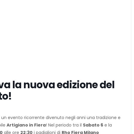
iva la nuova edizione del
to!
n un evento ricorrente divenuto negli anni una tradizione e
bile
Artigiano in Fiera
! Nel periodo tra il
Sabato 6
e la
00
alle ore
22:30
i padiglioni di
Rho Fiera Milano