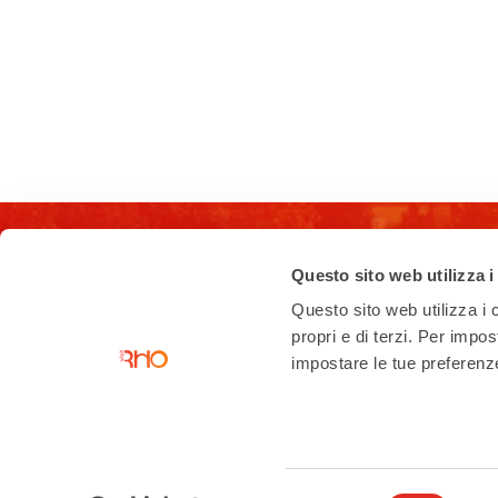
Questo sito web utilizza i
Questo sito web utilizza i c
propri e di terzi. Per impo
impostare le tue preferenze 
Contatti
Ufficio di accoglienza turistica
Piazza San Vittore angolo Corso
Garibaldi
02 93 33 2 354
Selezione