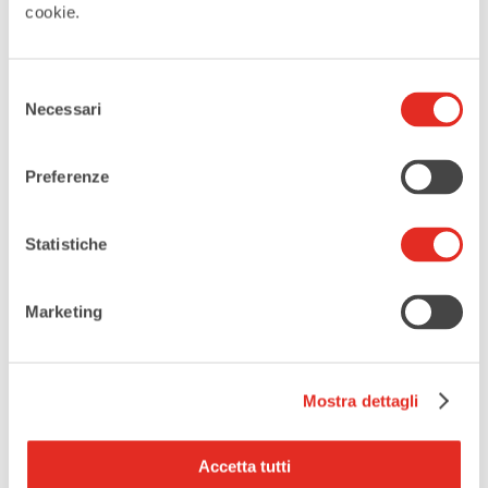
cookie.
Tags:
,
LA VIA DELLA BELLEZZA
Selezione
,
,
Necessari
del
PADRI OBLATI MISSIONARI
VISITE GUIDATE
consenso
YOUMANI ODV
Preferenze
CONDIVIDI QUESTO EVENTO
Statistiche
Marketing
Mostra dettagli
Accetta tutti