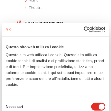
Music
Theatre
EVENT ORGANIZER
Teatro Civico De Silva
Questo sito web utilizza i cookie
Tickets
Questo sito web utilizza i cookie. Questo sito utilizza
cookie tecnici, di analisi e di profilazione statistica, propri
e di terzi. Per impostazione predefinita, utilizziamo
solamente cookie tecnici; qui sotto puoi impostare le tue
Tags:
,
,
preferenze e acconsentire all’installazione di tutti o alcuni
DANCE
PRELUDES
cookie.
ROBERTO DE SILVA CIVIC THEATER RHO
SHARE THIS EVENT
Selezione
Necessari
del