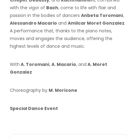
Chopin
,
Debussy
, and
Rachmaninoff
, combined
with the vigor of
Bach
, come to life with flair and
passion in the bodies of dancers
Anbeta Toromani
,
Alessandro Macario
and
Amilcar Moret Gonzalez
.
A performance that, thanks to the piano notes,
moves and engages the audience, offering the
highest levels of dance and music.
With
A. Toromani
,
A. Macario
, and
A. Moret
Gonzalez
Choreography by
M. Moricone
Special Dance Event