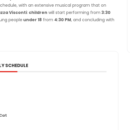
chedule, with an extensive musical program that on
azza Visconti
:
children
will start performing from
3:30
oung people
under 18
from
4:30 PM
, and concluding with
LY SCHEDULE
 Cat