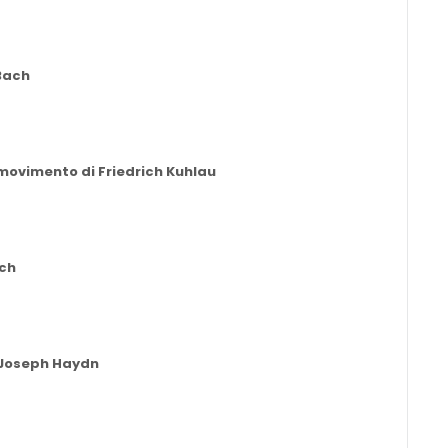
 Bach
o movimento di Friedrich Kuhlau
ach
i Joseph Haydn