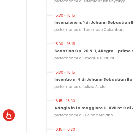
performance di Artemio Krushelnytskyy
15:30
-
16:15
Invenzione n. 1 di Johann Sebastian
performance di Tommaso Colombani
15:30
-
16:15
Sonatina Op. 20 N. 1, Allegro – prim
performance di Emanuele Ostuni
15:30
-
16:15
Inventio n. 4 di Johann Sebastian B
performance di Letizia Airoldi
16:15
-
16:30
Adagio in fa maggiore H. XVII n° 9 d
performance di Luciano Maiano
16:15
-
16:30