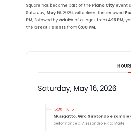
Square has become part of the
Piano City
event s
Saturday,
May 16
, 2026, will enliven the renewed
Pi
PM
, followed by
adults
of all ages from
4:15 PM
, y
the
Great Talents
from
6:00 PM
.
HOUR
Saturday, May 16, 2026
15:30
-
16:15
Musigatto, Giro Girotondo e Zombie
performance di Alessandro e Rita Marte