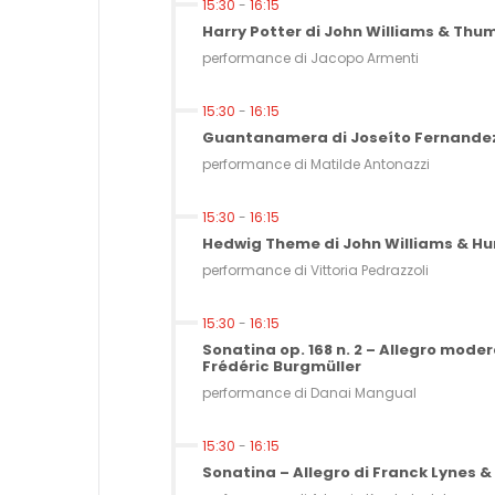
15:30
-
16:15
Harry Potter di John Williams & Thu
performance di Jacopo Armenti
15:30
-
16:15
Guantanamera di Joseíto Fernandez &
performance di Matilde Antonazzi
15:30
-
16:15
Hedwig Theme di John Williams & Hur
performance di Vittoria Pedrazzoli
15:30
-
16:15
Sonatina op. 168 n. 2 – Allegro moder
Frédéric Burgmüller
performance di Danai Mangual
15:30
-
16:15
Sonatina – Allegro di Franck Lynes &