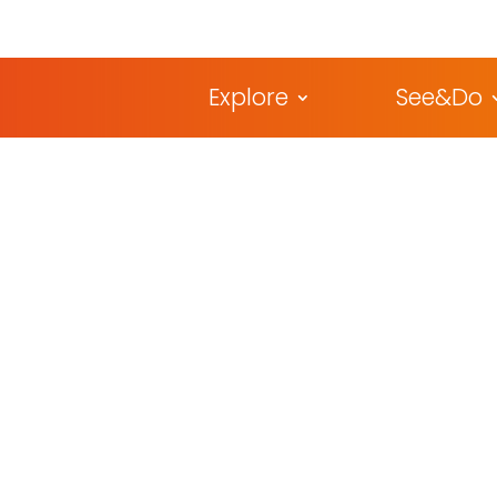
Explore
See&Do