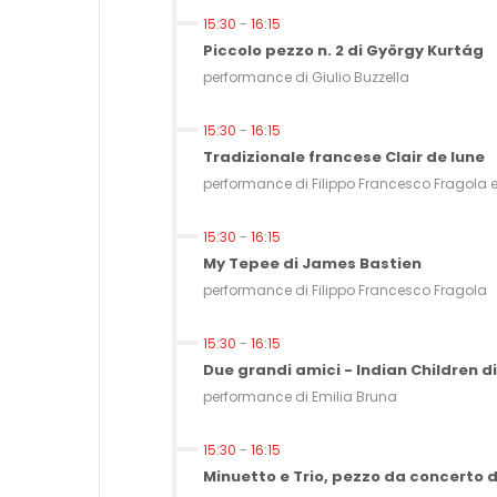
15:30
-
16:15
Piccolo pezzo n. 2 di György Kurtág
performance di Giulio Buzzella
15:30
-
16:15
Tradizionale francese Clair de lune
performance di Filippo Francesco Fragola e 
15:30
-
16:15
My Tepee di James Bastien
performance di Filippo Francesco Fragola
15:30
-
16:15
Due grandi amici - Indian Children 
performance di Emilia Bruna
15:30
-
16:15
Minuetto e Trio, pezzo da concerto 