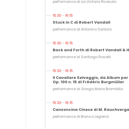
performance di Lia Victoria Ricevuto
15:30
-
16:15
Stuck in C di Robert Vandall
performance di Antonino Santoro
15:30
-
16:15
Back and Forth di Robert Vandall & H
performance di Santiago Rosatti
15:30
-
16:15
Il Cavaliere Selvaggio, da Album per
Op. 100 n. 15 di Frédéric Burgmüller
performance di Giorgio Maria Brambilla
15:30
-
16:15
Canzoncina Cinese di M. Rauchverge
performance di Bianca Legrenzi