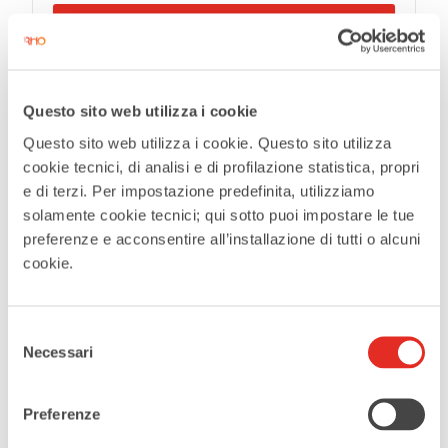
More Info
Questo sito web utilizza i cookie
Questo sito web utilizza i cookie. Questo sito utilizza
Tags:
,
,
CONCERTS
EVENTS AT RHO FIERA MILANO
cookie tecnici, di analisi e di profilazione statistica, propri
,
e di terzi. Per impostazione predefinita, utilizziamo
MILAN FIERA MILANO LIVE
TYLER THE CREATOR
solamente cookie tecnici; qui sotto puoi impostare le tue
SHARE THIS EVENT
preferenze e acconsentire all’installazione di tutti o alcuni
cookie.
Selezione
Necessari
del
consenso
Preferenze