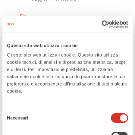
CATEGORIES
Outdoor
Questo sito web utilizza i cookie
Maggiori informazioni
Questo sito web utilizza i cookie. Questo sito utilizza
cookie tecnici, di analisi e di profilazione statistica, propri
e di terzi. Per impostazione predefinita, utilizziamo
solamente cookie tecnici; qui sotto puoi impostare le tue
Tags:
,
DANCE
EVENTS
preferenze e acconsentire all’installazione di tutti o alcuni
cookie.
SHARE THIS EVENT
Selezione
Necessari
del
consenso